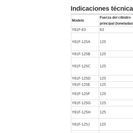
Indicaciones técnic
Fuerza del cilindro
Modelo
principal (toneladas
Y81F-63
63
Y81F-125A
125
Y81F-125B
125
Y81F-125C
125
Y81F-125D
125
Y81F-125E
125
Y81F-125F
125
Y81F-125G
125
Y81F-125H
125
Y81F-125J
125