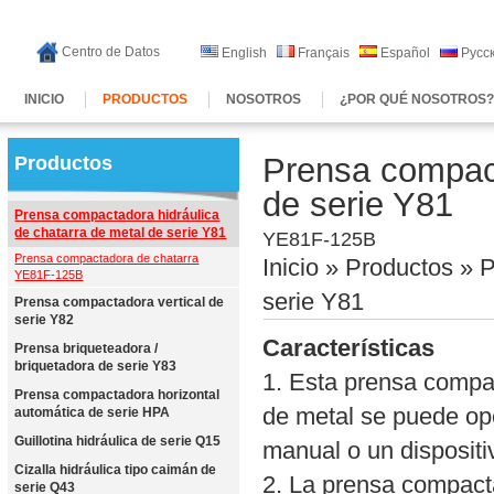
Centro de Datos
English
Français
Español
Русс
INICIO
PRODUCTOS
NOSOTROS
¿POR QUÉ NOSOTROS
Prensa compact
Productos
de serie Y81
Prensa compactadora hidráulica
de chatarra de metal de serie Y81
YE81F-125B
Prensa compactadora de chatarra
Inicio
»
Productos
» P
YE81F-125B
serie Y81
Prensa compactadora vertical de
serie Y82
Características
Prensa briqueteadora /
briquetadora de serie Y83
1. Esta prensa compac
Prensa compactadora horizontal
de metal se puede op
automática de serie HPA
Guillotina hidráulica de serie Q15
manual o un disposit
Cizalla hidráulica tipo caimán de
2. La prensa compact
serie Q43