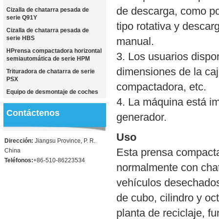
de descarga, como po
Cizalla de chatarra pesada de
serie Q91Y
tipo rotativa y desca
Cizalla de chatarra pesada de
serie HBS
manual.
HPrensa compactadora horizontal
3. Los usuarios dispo
semiautomática de serie HPM
dimensiones de la ca
Trituradora de chatarra de serie
PSX
compactadora, etc.
Equipo de desmontaje de coches
4. La máquina está im
Contáctenos
generador.
Uso
Dirección:
Jiangsu Province, P. R.
Esta prensa compacta
China
Teléfonos:
+86-510-86223534
normalmente con chata
vehículos desechados 
de cubo, cilindro y oc
planta de reciclaje, f