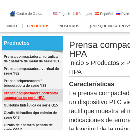
Centro de Datos
English
Français
Español
Русс
INICIO
PRODUCTOS
NOSOTROS
¿POR QUÉ NOSOTROS
Prensa compact
Productos
HPA
Prensa compactadora hidráulica
de chatarra de metal de serie Y81
Inicio
»
Productos
» P
Prensa compactadora vertical de
HPA
serie Y82
Prensa briqueteadora /
Características
briquetadora de serie Y83
La prensa compactado
Prensa compactadora horizontal
automática de serie HPA
un dispositivo PLC v
Guillotina hidráulica de serie Q15
táctil que muestra el
Cizalla hidráulica tipo caimán de
serie Q43
indicaciones de error
Cizalla de chatarra pesada de
la longitud de la máqu
serie Q91Y