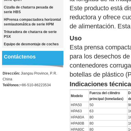
Este producto está di
Cizalla de chatarra pesada de
serie HBS
reductora y ofrece cu
HPrensa compactadora horizontal
semiautomática de serie HPM
de alimentación. Esta
Trituradora de chatarra de serie
PSX
Uso
Equipo de desmontaje de coches
Esta prensa compacta
para los desechos de 
Contáctenos
contenedores corrugad
botellas de plástico (
Dirección:
Jiangsu Province, P. R.
China
Indicaciones técnic
Teléfonos:
+86-510-86223534
Fuerza del cilindro
D
Modelo
principal (toneladas)
d
HPA50
50
9
HPA63
63
1
HPA80A
80
1
HPA80B
80
1
HPA80C
80
1