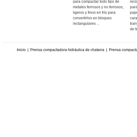
para compactar todo tipo de
reci
metales ferrosos y no ferrosos,
para
ligeros y finos en frío para
pape
convertirlos en bloques
cara
rectangulares ...
tran
de t
Inicio
|
Prensa compactadora hidráulica de chatarra
|
Prensa compactad