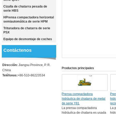
Cizalla de chatarra pesada de
serie HBS
HPrensa compactadora horizontal
semiautomática de serie HPM
Trituradora de chatarra de serie
PSX
Equipo de desmontaje de coches
Contáctenos
Dirección:
Jiangsu Province, P. R.
Productos principales
China
Teléfonos:
+86-510-86223534
Prensa compactadora
Pre
hidráulica de chatarra de metal
hidr
de serie Y81
rec
La prensa compactadora
La 
hidráulica de chatarra es usada
hidr