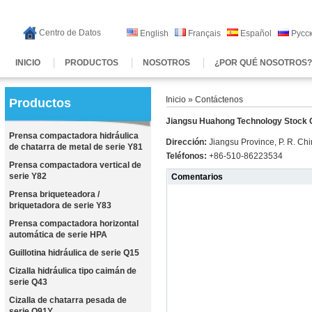
Centro de Datos
English
Français
Español
Русс
INICIO
PRODUCTOS
NOSOTROS
¿POR QUÉ NOSOTROS
Inicio
» Contáctenos
Productos
Jiangsu Huahong Technology Stock C
Prensa compactadora hidráulica
Dirección:
Jiangsu Province, P. R. Ch
de chatarra de metal de serie Y81
Teléfonos:
+86-510-86223534
Prensa compactadora vertical de
serie Y82
Comentarios
Prensa briqueteadora /
briquetadora de serie Y83
Prensa compactadora horizontal
automática de serie HPA
Guillotina hidráulica de serie Q15
Cizalla hidráulica tipo caimán de
serie Q43
Cizalla de chatarra pesada de
serie Q91Y