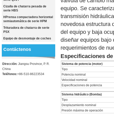
válvula de cambio man
Cizalla de chatarra pesada de
equipo. Se caracteri
serie HBS
transmisión hidráulica
HPrensa compactadora horizontal
semiautomática de serie HPM
novedosa estructura d
Trituradora de chatarra de serie
del equipo y baja oc
PSX
Equipo de desmontaje de coches
diseñar equipos bajo 
requerimientos de nue
Contáctenos
Especificaciones d
Dirección:
Jiangsu Province, P. R.
Sistema de potencia (motor)
China
Tipo
Teléfonos:
+86-510-86223534
Potencia nominal
Velocidad nominal
Especificaciones de potencia
Sistema hidráulico (Bomba)
Tipo
Desplazamiento nominal
Presión máxima de operación