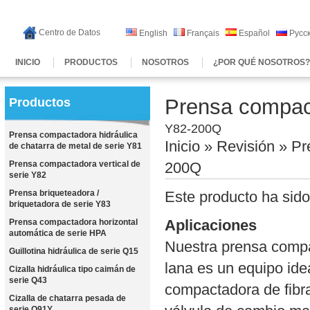
Centro de Datos
English
Français
Español
Русс
INICIO
PRODUCTOS
NOSOTROS
¿POR QUÉ NOSOTROS
Prensa compact
Productos
Y82-200Q
Prensa compactadora hidráulica
Inicio
»
Revisión
» Pr
de chatarra de metal de serie Y81
Prensa compactadora vertical de
200Q
serie Y82
Prensa briqueteadora /
Este producto ha sido
briquetadora de serie Y83
Aplicaciones
Prensa compactadora horizontal
automática de serie HPA
Nuestra prensa compa
Guillotina hidráulica de serie Q15
lana es un equipo idea
Cizalla hidráulica tipo caimán de
serie Q43
compactadora de fibra
Cizalla de chatarra pesada de
serie Q91Y