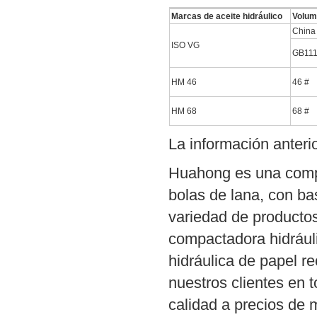
Marcas de aceite hidráulico
Volume
China
ISO VG
GB111
HM 46
46 #
HM 68
68 #
La información anterio
Huahong es una compa
bolas de lana, con b
variedad de producto
compactadora hidráuli
hidráulica de papel r
nuestros clientes en
calidad a precios de 