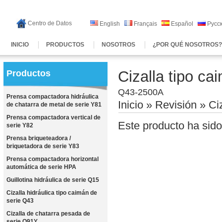
Centro de Datos
English
Français
Español
Русс
INICIO
PRODUCTOS
NOSOTROS
¿POR QUÉ NOSOTROS
Cizalla tipo c
Productos
Q43-2500A
Prensa compactadora hidráulica
Inicio
»
Revisión
» Ciz
de chatarra de metal de serie Y81
Prensa compactadora vertical de
Este producto ha sido
serie Y82
Prensa briqueteadora /
briquetadora de serie Y83
Prensa compactadora horizontal
automática de serie HPA
Guillotina hidráulica de serie Q15
Cizalla hidráulica tipo caimán de
serie Q43
Cizalla de chatarra pesada de
serie Q91Y