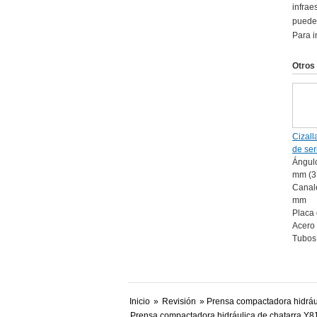
infrae
puede 
Para i
Otros
Cizall
de se
Ángul
mm (3
Canal
mm
Placa
Acero
Tubos 
Inicio
»
Revisión
» Prensa compactadora hidráu
Prensa compactadora hidráulica de chatarra Y