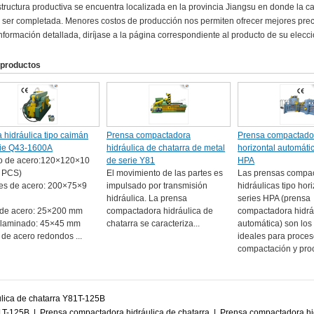
structura productiva se encuentra localizada en la provincia Jiangsu en donde la 
ser completada. Menores costos de producción nos permiten ofrecer mejores pre
nformación detallada, diríjase a la página correspondiente al producto de su elecci
 productos
a hidráulica tipo caimán
Prensa compactadora
Prensa compactado
rie Q43-1600A
hidráulica de chatarra de metal
horizontal automáti
o de acero:120×120×10
de serie Y81
HPA
 PCS)
El movimiento de las partes es
Las prensas compa
es de acero: 200×75×9
impulsado por transmisión
hidráulicas tipo hori
hidráulica. La prensa
series HPA (prensa
 de acero: 25×200 mm
compactadora hidráulica de
compactadora hidrá
 laminado: 45×45 mm
chatarra se caracteriza...
automática) son los
de acero redondos ...
ideales para proce
compactación y proc
lica de chatarra Y81T-125B
81T-125B
|
Prensa compactadora hidráulica de chatarra
|
Prensa compactadora hi