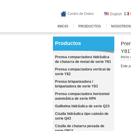
Centro de Datos
English
INICIO
PRODUCTOS
NOSOTROS
Productos
Pren
Y81
Prensa compactadora hidráulica
Inicio
de chatarra de metal de serie Y81
Este p
Prensa compactadora vertical de
serie Y82
Prensa briqueteadora /
briquetadora de serie Y83
Prensa compactadora horizontal
automática de serie HPA
Guillotina hidráulica de serie Q15
Cizalla hidráulica tipo caimán de
serie Q43
Cizalla de chatarra pesada de
serie Q91Y