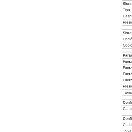
Siste
Tipo
Despl
Presi
Siste
Opció
Opció
Pará
Fuerz
Fuerz
Fuerz
Fuerz
Presi
Tiemp
Confi
Camis
Confi
Cuchi
Tolva