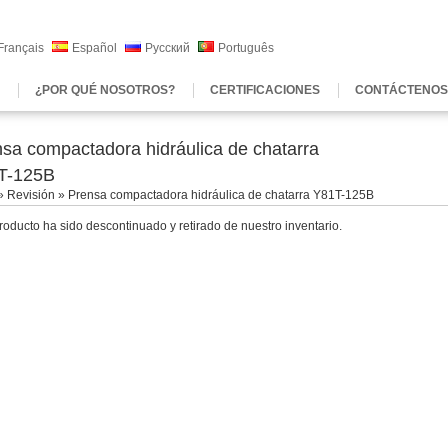
Français
Español
Русский
Português
¿POR QUÉ NOSOTROS?
CERTIFICACIONES
CONTÁCTENOS
sa compactadora hidráulica de chatarra
T-125B
»
Revisión
» Prensa compactadora hidráulica de chatarra Y81T-125B
roducto ha sido descontinuado y retirado de nuestro inventario.