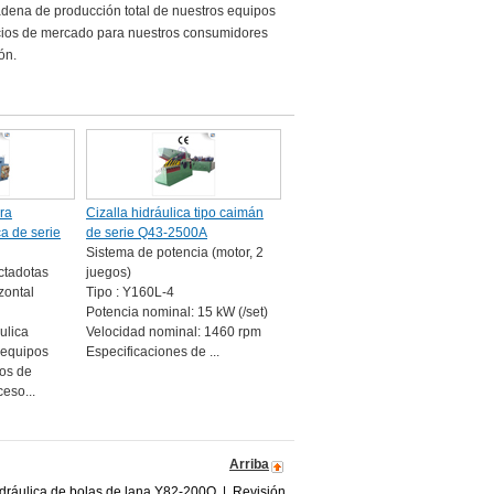
cadena de producción total de nuestros equipos
cios de mercado para nuestros consumidores
ón.
ra
Cizalla hidráulica tipo caimán
ca de serie
de serie Q43-2500A
Sistema de potencia (motor, 2
ctadotas
juegos)
zontal
Tipo : Y160L-4
Potencia nominal: 15 kW (/set)
ulica
Velocidad nominal: 1460 rpm
 equipos
Especificaciones de ...
sos de
eso...
Arriba
dráulica de bolas de lana Y82-200Q
|
Revisión