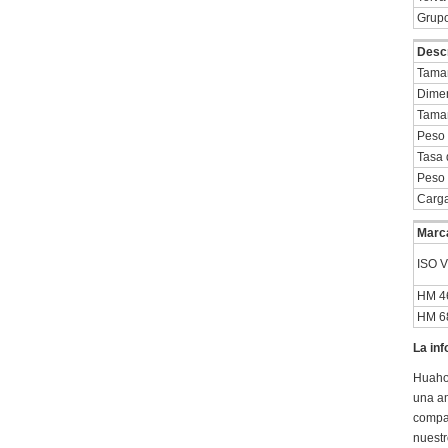
Grupo
Descr
Tamañ
Dimen
Tama
Peso 
Tasa 
Peso 
Carga
Marca
ISO 
HM 4
HM 6
La inf
Huaho
una am
compac
nuestr