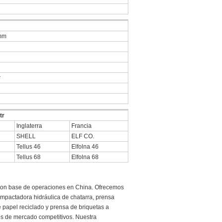
mm
r
tr
Inglaterra
Francia
SHELL
ELF CO.
Tellus 46
Elfolna 46
Tellus 68
Elfolna 68
con base de operaciones en China. Ofrecemos
mpactadora hidráulica de chatarra, prensa
 papel reciclado y prensa de briquetas a
os de mercado competitivos. Nuestra