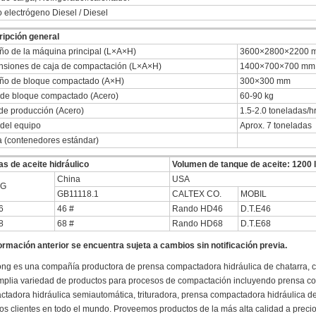
 electrógeno Diesel / Diesel
ipción general
o de la máquina principal (L×A×H)
3600×2800×2200 
siones de caja de compactación (L×A×H)
1400×700×700 mm
ño de bloque compactado (A×H)
300×300 mm
de bloque compactado (Acero)
60-90 kg
de producción (Acero)
1.5-2.0 toneladas/h
del equipo
Aprox. 7 toneladas
 (contenedores estándar)
s de aceite hidráulico
Volumen de tanque de aceite: 1200 l
China
USA
VG
GB11118.1
CALTEX CO.
MOBIL
6
46 #
Rando HD46
D.T.E46
8
68 #
Rando HD68
D.T.E68
ormación anterior se encuentra sujeta a cambios sin notificación previa.
ng es una compañía productora de prensa compactadora hidráulica de chatarra, 
plia variedad de productos para procesos de compactación incluyendo prensa co
tadora hidráulica semiautomática, trituradora, prensa compactadora hidráulica de
os clientes en todo el mundo. Proveemos productos de la más alta calidad a preci