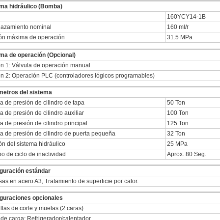
ma hidráulico (Bomba)
160YCY14-1B
azamiento nominal
160 ml/r
ón máxima de operación
31.5 MPa
ma de operación (Opcional)
n 1: Válvula de operación manual
n 2: Operación PLC (controladores lógicos programables)
metros del sistema
a de presión de cilindro de tapa
50 Ton
a de presión de cilindro auxiliar
100 Ton
a de presión de cilindro principal
125 Ton
a de presión de cilindro de puerta pequeña
32 Ton
ón del sistema hidráulico
25 MPa
o de ciclo de inactividad
Aprox. 80 Seg.
guración estándar
as en acero A3, Tratamiento de superficie por calor.
guraciones opcionales
llas de corte y muelas (2 caras)
 de carga; Refrigerador/calentador