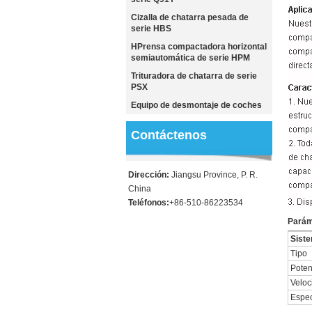
Cizalla de chatarra pesada de
serie HBS
HPrensa compactadora horizontal
semiautomática de serie HPM
Trituradora de chatarra de serie
PSX
Equipo de desmontaje de coches
Contáctenos
Dirección:
Jiangsu Province, P. R.
China
Teléfonos:
+86-510-86223534
Parám
Siste
Tipo
Poten
Veloc
Espec